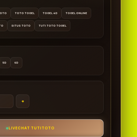
TOTO
TOTO TOGEL
TOGEL 4D
TOGEL ONLINE
TO
SITUS TOTO
TUTI TOTO TOGEL
5D
6D
+
LIVECHAT TUTITOTO