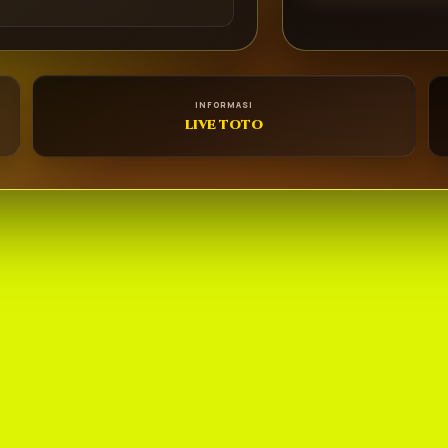
INFORMASI
LIVE TOTO