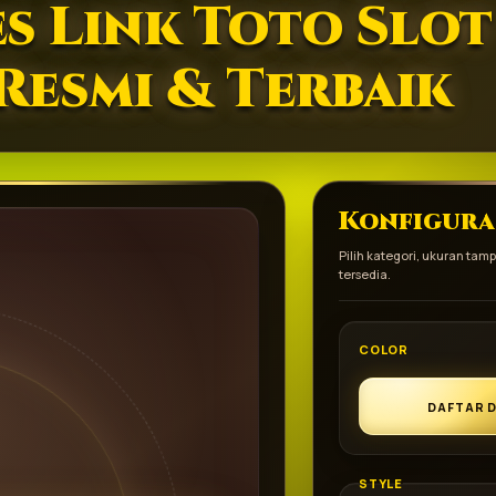
s Link Toto Slot
Resmi & Terbaik
Konfiguras
Pilih kategori, ukuran tam
tersedia.
COLOR
DAFTAR D
STYLE