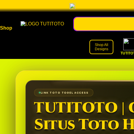
TUTITOTO | Gerbang Menuj
Bonus menarik setiap hari
Daftar dan login sekarang
Shop
Shop All
Designs
TUTITO
LINK TOTO TOGEL ACCESS
TUTITOTO | 
Situs Toto 