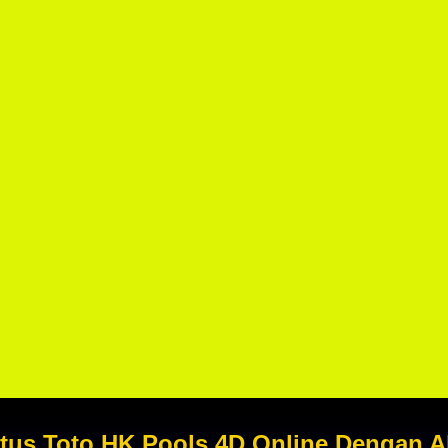
us Toto HK Pools 4D Online Dengan Ak