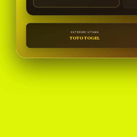
KATEGORI UTAMA
TOTO TOGEL